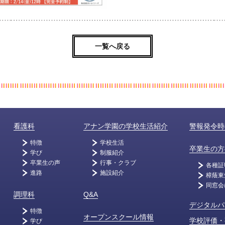
一覧へ戻る
看護科
アナン学園の学校生活紹介
警報発令時
特徴
学校生活
卒業生の方
学び
制服紹介
卒業生の声
行事・クラブ
各種証
進路
施設紹介
樟蔭東
同窓会
調理科
Q&A
デジタルパ
特徴
オープンスクール情報
学校評価・
学び