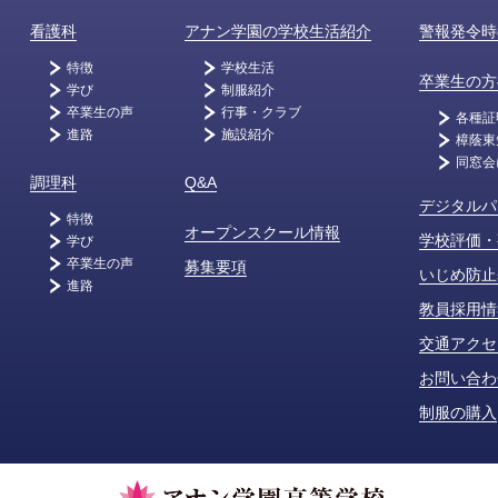
看護科
アナン学園の学校生活紹介
警報発令時
特徴
学校生活
卒業生の方
学び
制服紹介
卒業生の声
行事・クラブ
各種証
進路
施設紹介
樟蔭東
同窓会
調理科
Q&A
デジタルパ
特徴
オープンスクール情報
学校評価・
学び
卒業生の声
募集要項
いじめ防止
進路
教員採用情
交通アクセ
お問い合わ
制服の購入