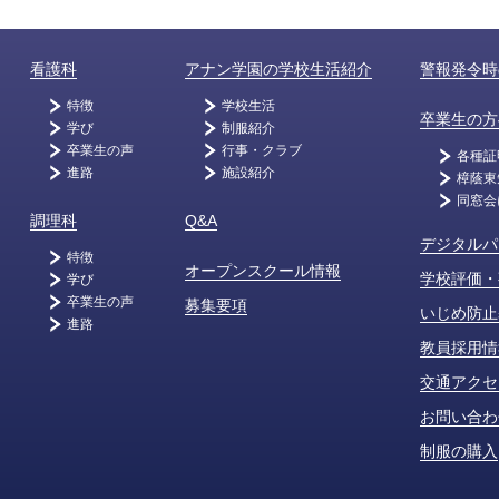
看護科
アナン学園の学校生活紹介
警報発令時
特徴
学校生活
卒業生の方
学び
制服紹介
卒業生の声
行事・クラブ
各種証
進路
施設紹介
樟蔭東
同窓会
調理科
Q&A
デジタルパ
特徴
オープンスクール情報
学校評価・
学び
卒業生の声
募集要項
いじめ防止
進路
教員採用情
交通アクセ
お問い合わ
制服の購入